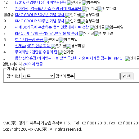
12
[2016 산업부 대상] 케이엠씨(주)
11
케이엠씨, 경동도시가스 직원 상대 밸브교육
열람중
KMC GROUP 30주년 기념 행사
9
KMC GROUP 30주년 기념 행사
8
세계 30개국에 수출하는 밸브 전문메이커로 성장
7
KMC , 제 47회 무역의날 3천만불 탑 수상
6
여주 제3공장 준공
5
신제품(NEP) 인증 획득
4
무역의날 2천만불 수출의 탑
3
동탑 산업훈장/케이엠씨‥볼 밸브 국산화 기술로 세계를 감싸는 `KMC`
열린
1
페이지
2
페이지
맨끝
게시물 검색
검색대상
검색어
필수
KMC(주). 경기도 여주시 가남읍 흑석로 115. Tel : 031)881-2013 . Fax : 031)881-2014 
Copyright 2007© KMC(주). All rights reserved.