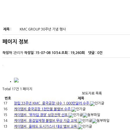
제목 :
KMC GROUP 30주년 기념 행사
페이지 정보
작성자 :
관리자
작성일 :
15-07-08 10:54
조회 :
19,260회 댓글 : 0건
.
Total 17건
1 페이지
보도자료 목록
번호
제목
17
창립 33주년 KMC, 중국공장 내수 1,000만달러 수주
16
케이엠씨 중국공장 1천만불 볼밸브 수주
15
케이엠씨, ‘무차입 경영’ 성장전략 선포
14
케이엠씨, 용접일체형 볼밸브 무상 지급 교체
13
케이엠씨, 올해도 도시가스사 대상 밸브 교육